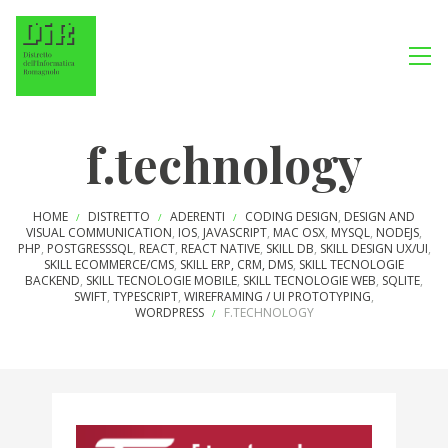
f.technology
HOME
DISTRETTO
ADERENTI
CODING DESIGN
,
DESIGN AND
/
/
/
VISUAL COMMUNICATION
,
IOS
,
JAVASCRIPT
,
MAC OSX
,
MYSQL
,
NODEJS
,
PHP
,
POSTGRESSSQL
,
REACT
,
REACT NATIVE
,
SKILL DB
,
SKILL DESIGN UX/UI
,
SKILL ECOMMERCE/CMS
,
SKILL ERP, CRM, DMS
,
SKILL TECNOLOGIE
BACKEND
,
SKILL TECNOLOGIE MOBILE
,
SKILL TECNOLOGIE WEB
,
SQLITE
,
SWIFT
,
TYPESCRIPT
,
WIREFRAMING / UI PROTOTYPING
,
WORDPRESS
F.TECHNOLOGY
/