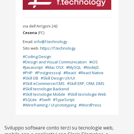
via dell'Arrigoni 242
Cesena
(FC)
Email:
info@f.technology
Sito web:
https://f.technology
Coding Design
Design and Visual Communication
iOS
Javascript
Mac OSX
MySQL
NodeJS
PHP
Postgresssql
React
React Native
Skill DB
Skill Design UX/UI
Skill eCommerce/CMS
Skill ERP, CRM, DMS
Skill tecnologie Backend
Skill tecnologie Mobile
Skill tecnologie Web
SQLite
Swift
TypeScript
Wireframing / UI prototyping
WordPress
Sviluppo software conto terzi su tecnologie web,