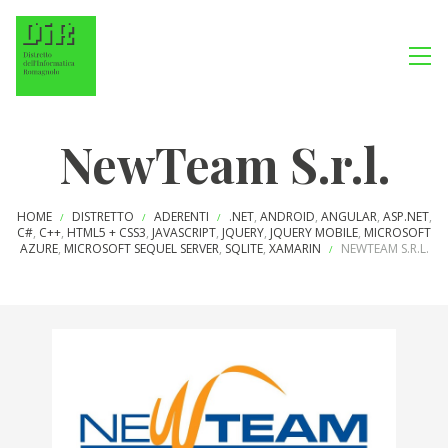
NewTeam S.r.l.
HOME
DISTRETTO
ADERENTI
.NET
,
ANDROID
,
ANGULAR
,
ASP.NET
,
/
/
/
C#
,
C++
,
HTML5 + CSS3
,
JAVASCRIPT
,
JQUERY
,
JQUERY MOBILE
,
MICROSOFT
AZURE
,
MICROSOFT SEQUEL SERVER
,
SQLITE
,
XAMARIN
NEWTEAM S.R.L.
/