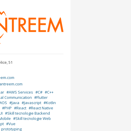
lice, 51
eem.com
/antreem.com
lar
AWS Services
C#
C++
ual Communication
Flutter
iOS
Java
Javascript
Kotlin
PHP
React
React Native
UI
Skill tecnologie Backend
 Mobile
Skill tecnologie Web
ipt
Vue
I prototyping