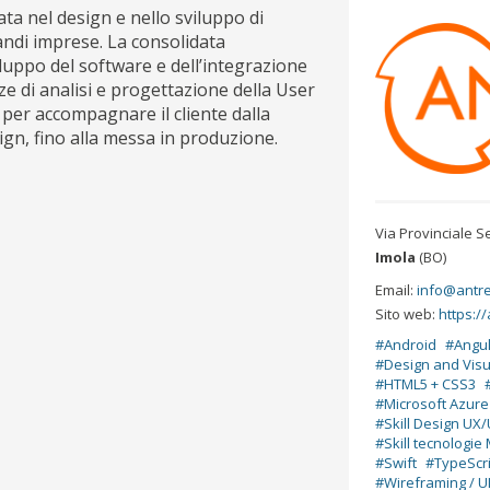
ta nel design e nello sviluppo di
randi imprese. La consolidata
iluppo del software e dell’integrazione
ze di analisi e progettazione della User
 per accompagnare il cliente dalla
ign, fino alla messa in produzione.
Via Provinciale Se
Imola
(BO)
Email:
info@antr
Sito web:
https:/
Android
Angu
Design and Vis
HTML5 + CSS3
Microsoft Azure
Skill Design UX/
Skill tecnologie
Swift
TypeScr
Wireframing / U