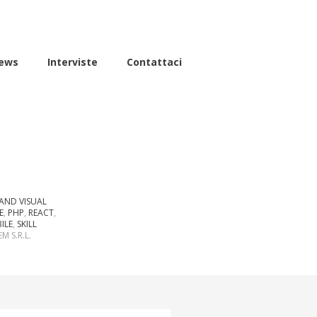
ews
Interviste
Contattaci
AND VISUAL
E
,
PHP
,
REACT
,
ILE
,
SKILL
M S.R.L.