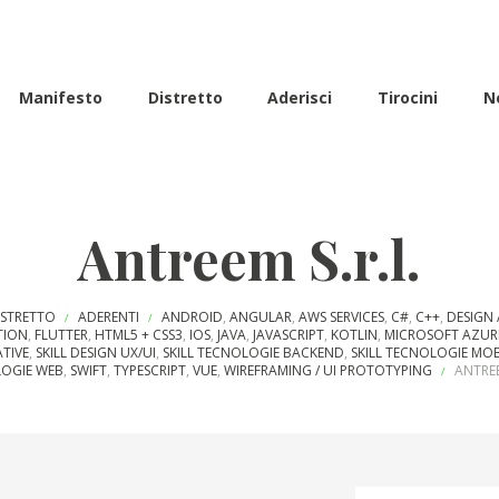
Manifesto
Distretto
Aderisci
Tirocini
N
Antreem S.r.l.
ISTRETTO
ADERENTI
ANDROID
,
ANGULAR
,
AWS SERVICES
,
C#
,
C++
,
DESIGN 
/
/
TION
,
FLUTTER
,
HTML5 + CSS3
,
IOS
,
JAVA
,
JAVASCRIPT
,
KOTLIN
,
MICROSOFT AZUR
ATIVE
,
SKILL DESIGN UX/UI
,
SKILL TECNOLOGIE BACKEND
,
SKILL TECNOLOGIE MOB
OGIE WEB
,
SWIFT
,
TYPESCRIPT
,
VUE
,
WIREFRAMING / UI PROTOTYPING
ANTREE
/