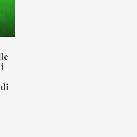
lle
i
 di