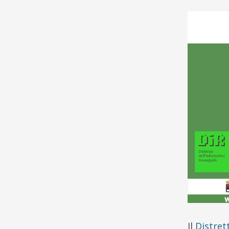
Il
Distret