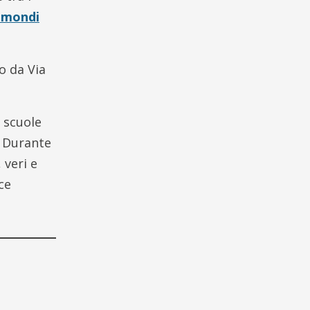
romondi
o da Via
 scuole
. Durante
, veri e
ce