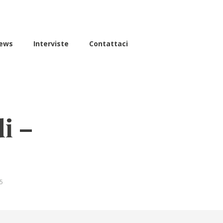
ews
Interviste
Contattaci
i –
25