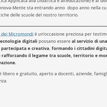
tica Applicata alla Didattica e all’educazione) e al lav
nnova-Mente sta entrando anno dopo anno nella cul
tiche delle scuole del nostro territorio.
l dei Micromondi
è un’occasione preziosa per testim
ecnologie digitali
possano essere
al servizio di un
 partecipata e creativa
,
formando i cittadini digita
 rafforzando il legame tra scuole, territorio e m
vazione.
è libero e gratuito, aperto a docenti, aziende, famigl
nza.