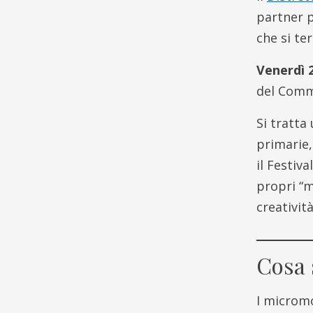
partner p
che si te
Venerdì 
del Comm
Si tratta
primarie,
il Festiv
propri “m
creatività
Cosa 
I micromo