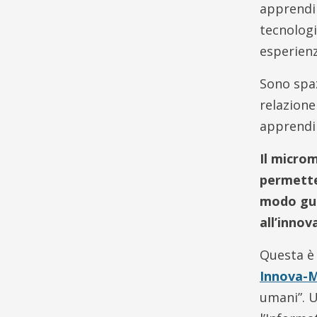
apprendim
tecnologi
esperienz
Sono spaz
relazione
apprendim
Il microm
permette
modo gui
all’innov
Questa è 
Innova-
umani”. U