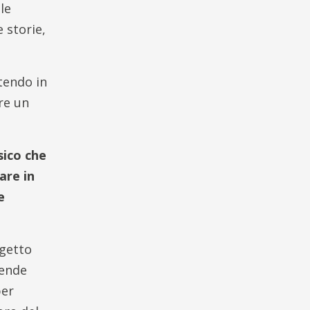
le
 storie,
tendo in
re un
sico che
are in
e
ogetto
rende
per