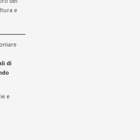
oro del
tura e
oniare
a
li di
ondo
ie e