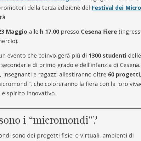
romotori della terza edizione del
Festival dei Mic
rrà
23 Maggio
alle
h 17.00
presso
Cesena Fiere
(ingress
ercio).
 un evento che coinvolgerà più di
1300 studenti
delle
 secondarie di primo grado e dell’infanzia di Cesena
al, insegnanti e ragazzi allestiranno oltre
60 progetti
icromondi”, che coloreranno la fiera con la loro viva
 e spirito innovativo.
sono i “micromondi”?
ndi sono dei progetti fisici o virtuali, ambienti di