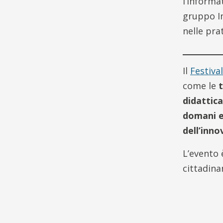
l’Informa
gruppo I
nelle pra
Il
Festiva
come le
t
didattica
domani e
dell’inno
L’evento 
cittadina