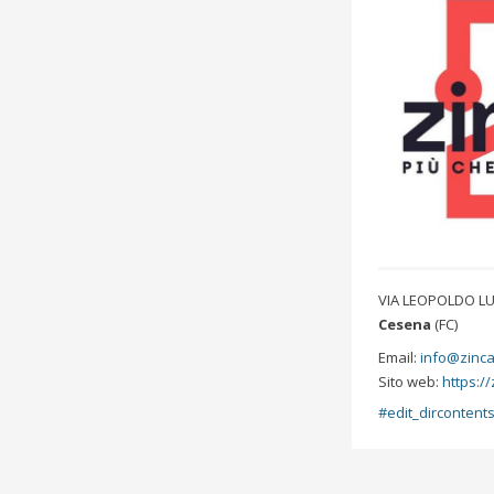
VIA LEOPOLDO LU
Cesena
(FC)
Email:
info@zinc
Sito web:
https:/
edit_dircontent