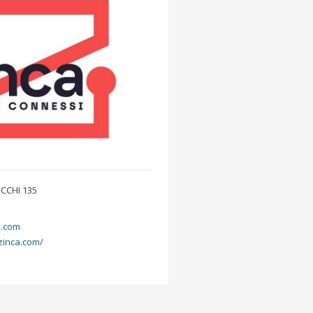
CCHI 135
a.com
/zinca.com/
s